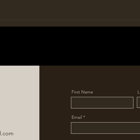
First Name
L
Email
l.com