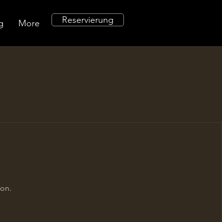
Reservierung
g
More
oon.