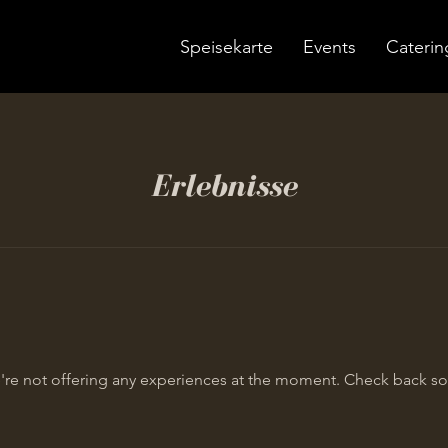
Speisekarte
Events
Caterin
Erlebnisse
re not offering any experiences at the moment. Check back s