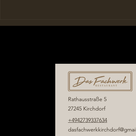
Rathausstraße 5
27245 Kirchdorf
+4942739337634
dasfachwerkkirchdorf@gmai